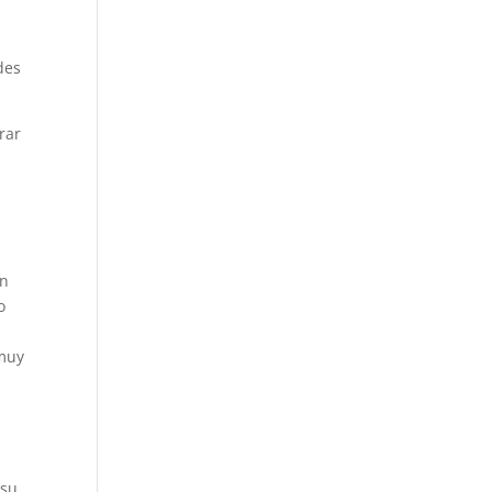
des
rar
en
o
 muy
 su