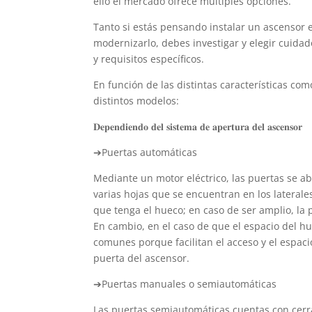
ello el mercado ofrece múltiples opciones.
Tanto si estás pensando instalar un ascensor en
modernizarlo, debes investigar y elegir cuid
y requisitos específicos.
En función de las distintas características co
distintos modelos:
𝐃𝐞𝐩𝐞𝐧𝐝𝐢𝐞𝐧𝐝𝐨 𝐝𝐞𝐥 𝐬𝐢𝐬𝐭𝐞𝐦𝐚 𝐝𝐞 𝐚𝐩𝐞𝐫𝐭𝐮𝐫𝐚 𝐝𝐞𝐥 𝐚𝐬𝐜𝐞𝐧𝐬𝐨𝐫
➔Puertas automáticas
Mediante un motor eléctrico, las puertas se ab
varias hojas que se encuentran en los lateral
que tenga el hueco; en caso de ser amplio, la 
En cambio, en el caso de que el espacio del hu
comunes porque facilitan el acceso y el espaci
puerta del ascensor.
➔Puertas manuales o semiautomáticas
Las puertas semiautomáticas cuentas con cer