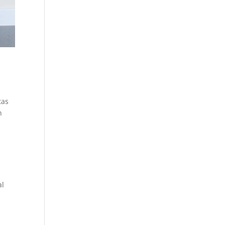
tas
n
al