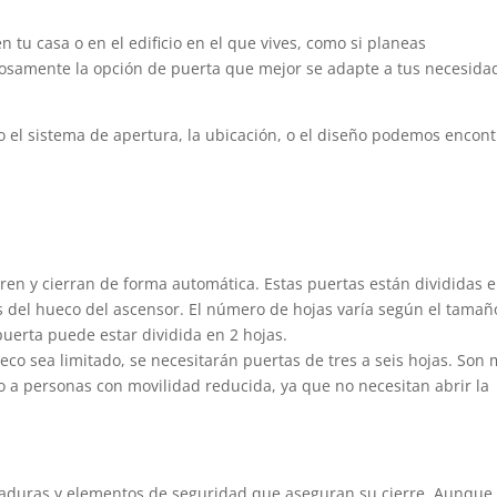
 tu casa o en el edificio en el que vives, como si planeas
adosamente la opción de puerta que mejor se adapte a tus necesida
mo el sistema de apertura, la ubicación, o el diseño podemos encont
ren y cierran de forma automática. Estas puertas están divididas 
es del hueco del ascensor. El número de hojas varía según el tamañ
puerta puede estar dividida en 2 hojas.
eco sea limitado, se necesitarán puertas de tres a seis hojas. Son
o a personas con movilidad reducida, ya que no necesitan abrir la
raduras y elementos de seguridad que aseguran su cierre. Aunque