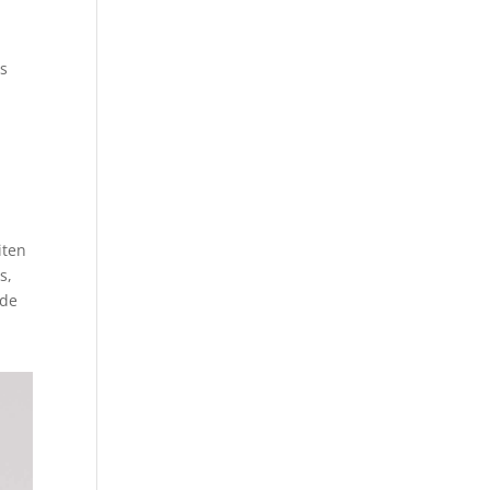
as
iten
s,
 de