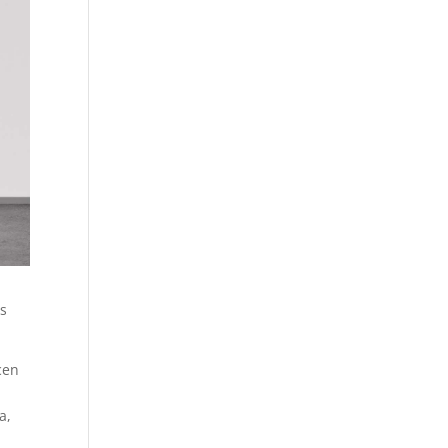
as
cen
a,